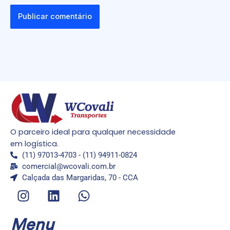
O parceiro ideal para qualquer necessidade
em logística.
(11) 97013-4703 - (11) 94911-0824
comercial@wcovali.com.br
Calçada das Margaridas, 70 - CCA
I
L
W
n
i
h
s
n
a
Menu
t
k
t