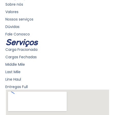
a
e
s
Sobre nós
g
d
a
Valores
r
i
p
Nossos serviços
a
n
p
Dúvidas
m
Fale Conosco
Serviços
Carga Fracionada
Cargas Fechadas
Middle Mile
Last Mile
Line Haul
Entregas Full