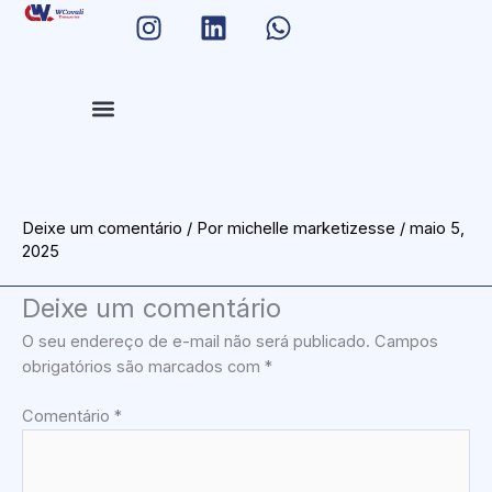
I
L
W
Ir
n
i
h
para
s
n
a
o
conteúdo
t
k
t
a
e
s
g
d
a
SOBRE NÓS
NOSSOS SERVIÇOS
FALE CONOSCO
r
i
p
a
n
p
m
Deixe um comentário
/ Por
michelle marketizesse
/
maio 5,
2025
Deixe um comentário
O seu endereço de e-mail não será publicado.
Campos
obrigatórios são marcados com
*
Comentário
*