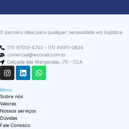
O parceiro ideal para qualquer necessidade em logística.
(11) 97013-4703 - (11) 94911-0824
comercial@wcovali.com.br
Calçada das Margaridas, 70 - CCA
I
L
W
n
i
h
s
n
a
t
k
t
Menu
a
e
s
Sobre nós
g
d
a
Valores
r
i
p
Nossos serviços
a
n
p
Dúvidas
m
Fale Conosco